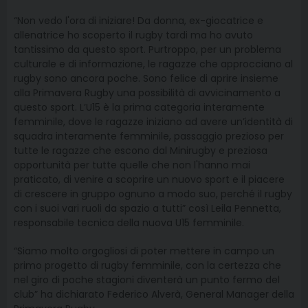
“Non vedo l'ora di iniziare! Da donna, ex-giocatrice e
allenatrice ho scoperto il rugby tardi ma ho avuto
tantissimo da questo sport. Purtroppo, per un problema
culturale e di informazione, le ragazze che approcciano al
rugby sono ancora poche. Sono felice di aprire insieme
alla Primavera Rugby una possibilità di avvicinamento a
questo sport. L’U15 è la prima categoria interamente
femminile, dove le ragazze iniziano ad avere un’identità di
squadra interamente femminile, passaggio prezioso per
tutte le ragazze che escono dal Minirugby e preziosa
opportunità per tutte quelle che non l'hanno mai
praticato, di venire a scoprire un nuovo sport e il piacere
di crescere in gruppo ognuno a modo suo, perché il rugby
con i suoi vari ruoli da spazio a tutti” così Leila Pennetta,
responsabile tecnica della nuova U15 femminile.
“Siamo molto orgogliosi di poter mettere in campo un
primo progetto di rugby femminile, con la certezza che
nel giro di poche stagioni diventerà un punto fermo del
club” ha dichiarato Federico Alverà, General Manager della