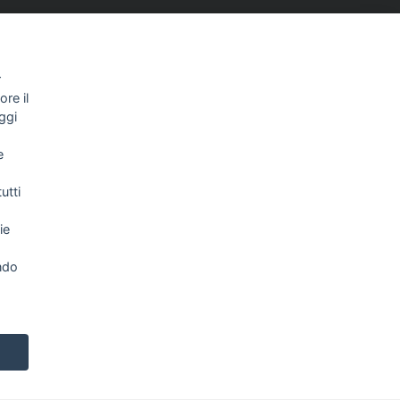
r
re il
ggi
e
utti
ie
NEWSLETTER
ndo
Letta l’informativa privacy acconsento
espressamente al trattamento dei miei dati
personali per finalità di marketing (newsletter,
novità, promozioni, ecc.).
Consulta la nostra Privacy
Policy