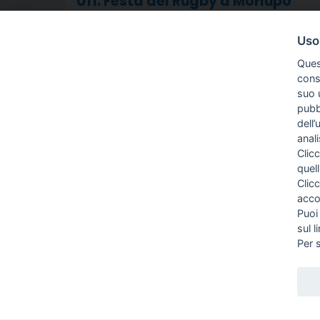
U11: Festa del Rugby a Morlupo
Commento a cura di Pepo
Uso
Ques
Leggi
conse
suo u
pubbl
dell’
anal
Clicc
quell
Clic
CHI SIAMO
acco
INFO E ORARI
Puoi
DOVE SIAMO
sul l
CONTATTI
Per 