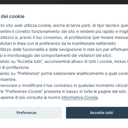
 dei cookie
to sito web utilizza cookie, anche di terze parti, di tipo tecnico (pe
ntire il corretto funzionamento del sito e rendere più rapido e miglio
tilizzo) e, previo il tuo consenso, di profilazione (per inviare messa
icitari in linea con le preferenze da te manifestate nell’ambito
utilizzo delle funzionalità e della navigazione in rete e/o per effettuar
isi e monitoraggio dei comportamenti dei visitatori del sito).
ando su “Accetta tutti”, acconsentirai all’uso di tutti i cookie, inclusi t
i di profilazione.
cando su “Preferenze” potrai selezionare analiticamente a quali cook
TORNEI
SPONSOR
nsentire.
EVENTI
NOTIZIE
 revocare o modificare il tuo consenso in qualsiasi momento clicca
PRIMAVERA CARES
DOCUMENTI
ink “Preferenze Cookie” presente in basso in tutte le pagine del sito.
PRIMAVERA CARD
saperne di più consulta la nostra
Informativa Cookie
.
Preferenze
Accetta tutti