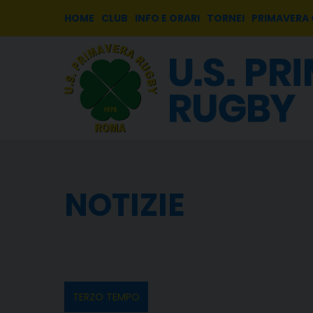
HOME
CLUB
INFO E ORARI
TORNEI
PRIMAVERA
NOTIZIE
TERZO TEMPO