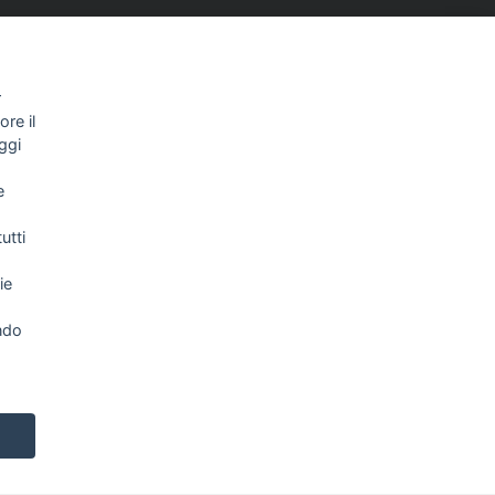
r
re il
ggi
e
utti
ie
NEWSLETTER
ndo
Letta l’informativa privacy acconsento
espressamente al trattamento dei miei dati
personali per finalità di marketing (newsletter,
novità, promozioni, ecc.).
Consulta la nostra Privacy
Policy