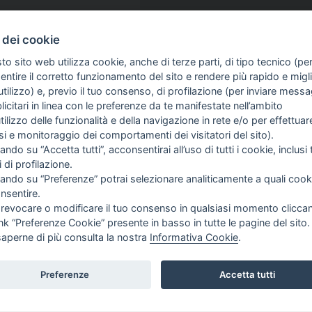
iani
 dei cookie
to sito web utilizza cookie, anche di terze parti, di tipo tecnico (pe
ntire il corretto funzionamento del sito e rendere più rapido e miglio
tilizzo) e, previo il tuo consenso, di profilazione (per inviare messa
icitari in linea con le preferenze da te manifestate nell’ambito
utilizzo delle funzionalità e della navigazione in rete e/o per effettuar
isi e monitoraggio dei comportamenti dei visitatori del sito).
ando su “Accetta tutti”, acconsentirai all’uso di tutti i cookie, inclusi t
i di profilazione.
cando su “Preferenze” potrai selezionare analiticamente a quali cook
TORNEI
SPONSOR
nsentire.
EVENTI
NOTIZIE
 revocare o modificare il tuo consenso in qualsiasi momento clicca
PRIMAVERA CARES
DOCUMENTI
ink “Preferenze Cookie” presente in basso in tutte le pagine del sito.
PRIMAVERA CARD
saperne di più consulta la nostra
Informativa Cookie
.
Preferenze
Accetta tutti