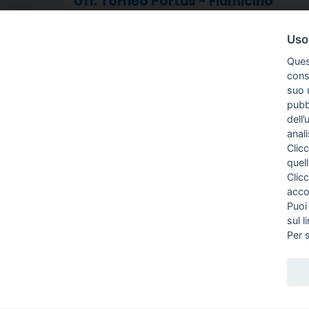
U11: Torneo Portus - Fiumicino
Commento a cura di Pepo, detto Pier Paolo Dam
Uso
Ques
Leggi
conse
suo u
pubbl
dell’
anal
Clicc
quell
Clic
CHI SIAMO
acco
INFO E ORARI
Puoi
DOVE SIAMO
sul l
CONTATTI
Per 