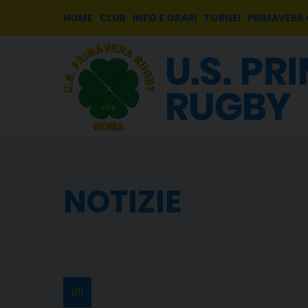
HOME
CLUB
INFO E ORARI
TORNEI
PRIMAVERA
NOTIZIE
U11